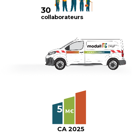
3
0
c
o
l
l
a
b
o
r
a
t
e
u
r
s
5
M
€
C
A
2
0
2
5