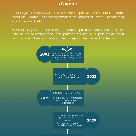
d’avenir
C’est déjà forte de 20 ans d’expériences que s’est créée Modall. Notre
vocation : réaliser les aménagements et infrastructures qui répondent
aux enjeux actuels.
Basé en Pays de la Loire et Nouvelle Aquitaine. Nous recrutons en
interne et sélectionnons nos partenaires les plus pertinents pour
répondre aux besoins de nos clients depuis Rennes et Bordeaux.